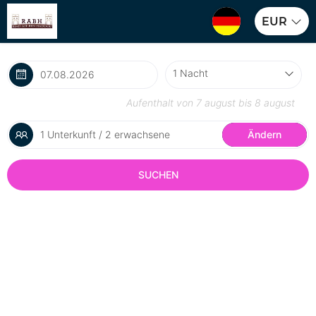
EUR
Aufenthalt von
7 august
bis
8 august
1 Unterkunft / 2 erwachsene
Ändern