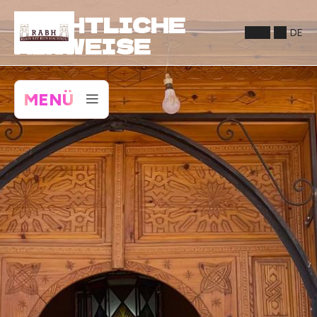
RECHTLICHE
DE
HINWEISE
MENÜ