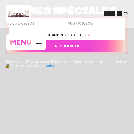
OFFRES SPÉCIALES
FR
DU
AU
1
CHAMBRE /
2
ADULTES
MENU
RECHERCHER
Réservation 100% sécurisée, Meilleurs Prix Garantis, Confirmation Immédiate
Paiement sécurisé par