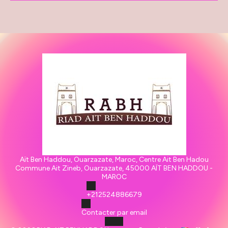
Aït Ben Haddou, Ouarzazate, Maroc, Centre Ait Ben Hadou
Commune Ait Zineb, Ouarzazate, 45000 AÏT BEN HADDOU -
MAROC
+212524886679
Contacter par email