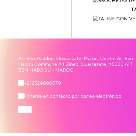
T
Aït Ben Haddou, Ouarzazate, Maroc, Centre Ait Ben
Hadou Commune Ait Zineb, Ouarzazate, 45000 AÏT
BEN HADDOU - MAROC
+212524886679
Ponerse en contacto por correo electrónico