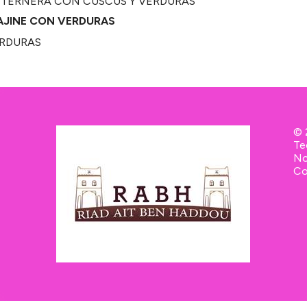
AJINE CON VERDURAS
© 
Te
No
Co