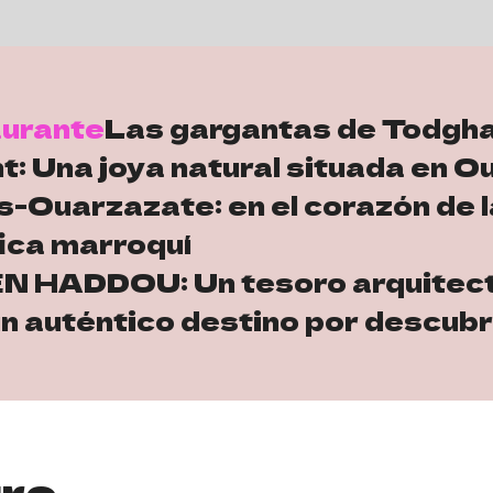
aurante
Las gargantas de Todgh
nt: Una joya natural situada en 
s-Ouarzazate: en el corazón de l
ica marroquí
 HADDOU: Un tesoro arquitect
n auténtico destino por descubr
ro