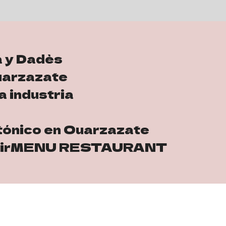
a y Dadès
Ouarzazate
a industria
ónico en Ouarzazate
ir
MENU RESTAURANT