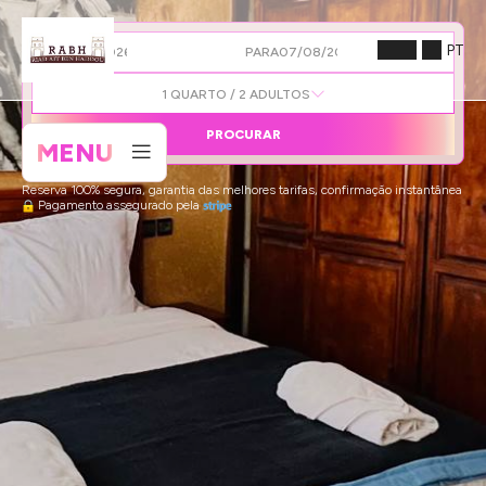
PT
DE
PARA
1
QUARTO /
2
ADULTOS
PROCURAR
MENU
Reserva 100% segura, garantia das melhores tarifas, confirmação instantânea
Pagamento assegurado pela