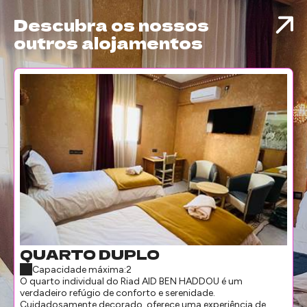
Descubra os nossos
outros alojamentos
QUARTO DUPLO
Capacidade máxima:2
O quarto individual do Riad AID BEN HADDOU é um
verdadeiro refúgio de conforto e serenidade.
Cuidadosamente decorado, oferece uma experiência de