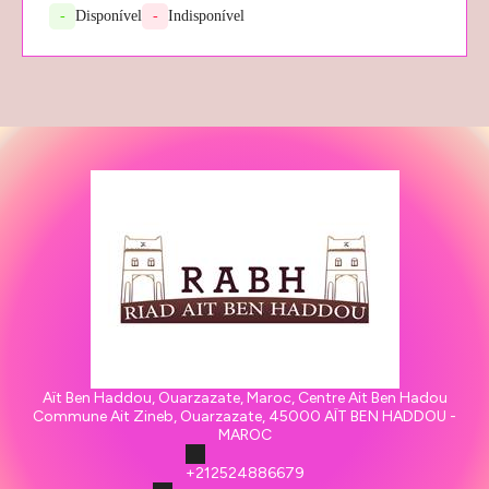
-
Disponível
-
Indisponível
Aït Ben Haddou, Ouarzazate, Maroc, Centre Ait Ben Hadou
Commune Ait Zineb, Ouarzazate, 45000 AÏT BEN HADDOU -
MAROC
+212524886679