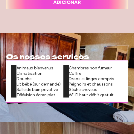
ADICIONAR
Os nossos serviços
Animaux bienvenus
Chambres non fumeur
Climatisation
Coffre
Douche
Draps et linges compris
Lit bébé (sur demande)
Peignoirs et chaussons
Salle de bain privative
Sèche cheveux
Télévision écran plat
Wi-Fi haut débit gratuit