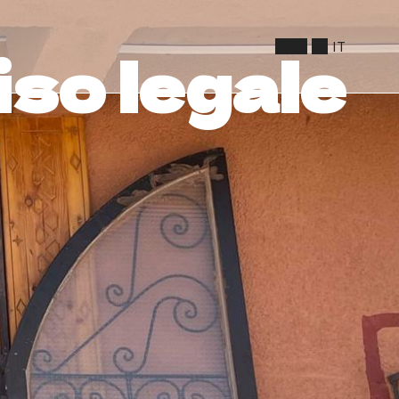
IT
so legale