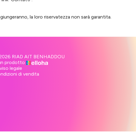
giungeranno, la loro riservatezza non sarà garantita.
2026 RIAD AIT BENHADDOU
un prodotto
viso legale
ndizioni di vendita