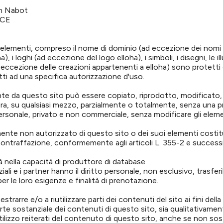
En Nabot
NCE
i elementi, compreso il nome di dominio (ad eccezione dei nomi d
 i loghi (ad eccezione del logo elloha), i simboli, i disegni, le illus
eccezione delle creazioni appartenenti a elloha) sono protetti 
tti ad una specifica autorizzazione d'uso.
e da questo sito può essere copiato, riprodotto, modificato, r
iera, su qualsiasi mezzo, parzialmente o totalmente, senza una p
ersonale, privato e non commerciale, senza modificare gli elemen
ente non autorizzato di questo sito o dei suoi elementi costitui
i contraffazione, conformemente agli articoli L. 355-2 e successiv
età nella capacità di produttore di database
enziali e i partner hanno il diritto personale, non esclusivo, trasferi
r le loro esigenze e finalità di prenotazione.
 estrarre e/o a riutilizzare parti dei contenuti del sito ai fini d
parte sostanziale dei contenuti di questo sito, sia qualitativam
riutilizzo reiterati del contenuto di questo sito, anche se non sost