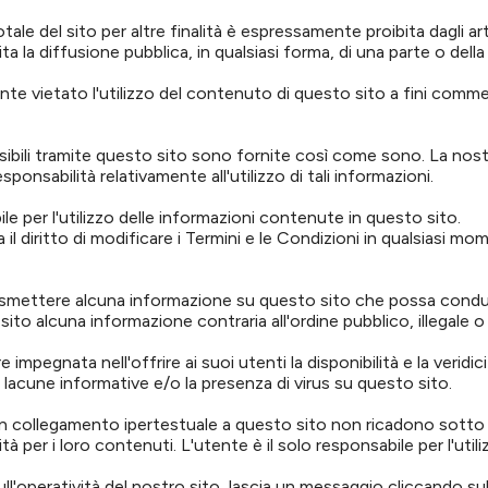
tale del sito per altre finalità è espressamente proibita dagli ar
bita la diffusione pubblica, in qualsiasi forma, di una parte o dell
te vietato l'utilizzo del contenuto di questo sito a fini commer
sibili tramite questo sito sono fornite così come sono. La nostr
sponsabilità relativamente all'utilizzo di tali informazioni.
ile per l'utilizzo delle informazioni contenute in questo sito.
va il diritto di modificare i Termini e le Condizioni in qualsiasi
smettere alcuna informazione su questo sito che possa condurre 
sito alcuna informazione contraria all'ordine pubblico, illegale o
impegnata nell'offrire ai suoi utenti la disponibilità e la veridi
le lacune informative e/o la presenza di virus su questo sito.
 un collegamento ipertestuale a questo sito non ricadono sotto i
à per i loro contenuti. L'utente è il solo responsabile per l'util
l'operatività del nostro sito, lascia un messaggio cliccando sul 