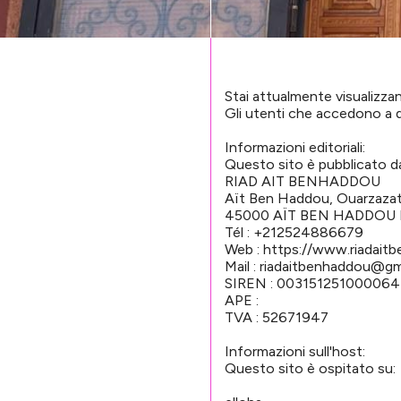
Stai attualmente visualiz
Gli utenti che accedono a q
Informazioni editoriali:
Questo sito è pubblicato
RIAD AIT BENHADDOU
Aït Ben Haddou, Ouarzaza
45000 AÏT BEN HADDOU
Tél : +212524886679
Web : https://www.riadait
Mail : riadaitbenhaddou@gm
SIREN : 003151251000064
APE :
TVA : 52671947
Informazioni sull'host:
Questo sito è ospitato su: