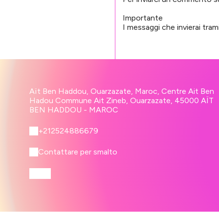
Importante
I messaggi che invierai tram
Aït Ben Haddou, Ouarzazate, Maroc, Centre Ait Ben
Hadou Commune Ait Zineb, Ouarzazate, 45000 AÏT
BEN HADDOU - MAROC
+212524886679
Contattare per smalto