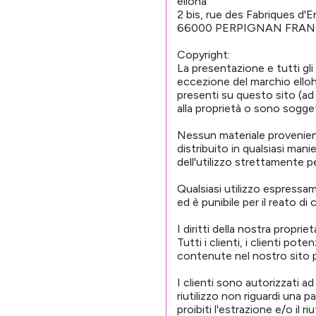
elloha
2 bis, rue des Fabriques d'
66000 PERPIGNAN FRA
Copyright:
La presentazione e tutti gl
eccezione del marchio elloha),
presenti su questo sito (ad 
alla proprietà o sono sogge
Nessun materiale provenient
distribuito in qualsiasi man
dell'utilizzo strettamente p
Qualsiasi utilizzo espressam
ed è punibile per il reato d
I diritti della nostra propri
Tutti i clienti, i clienti pot
contenute nel nostro sito pe
I clienti sono autorizzati ad
riutilizzo non riguardi una 
proibiti l'estrazione e/o il 