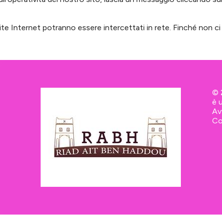
ite Internet potranno essere intercettati in rete. Finché non ci 
© 
è 
Av
Co