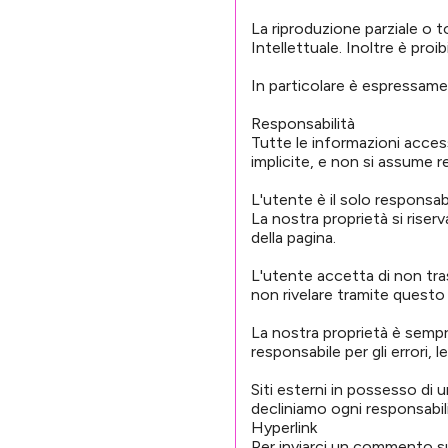
La riproduzione parziale o to
Intellettuale. Inoltre è proi
In particolare è espressamen
Responsabilità
Tutte le informazioni acces
implicite, e non si assume re
L'utente è il solo responsab
La nostra proprietà si riser
della pagina.
L'utente accetta di non tra
non rivelare tramite questo 
La nostra proprietà è sempre 
responsabile per gli errori, 
Siti esterni in possesso di
decliniamo ogni responsabilit
Hyperlink
Per inviarci un commento sul