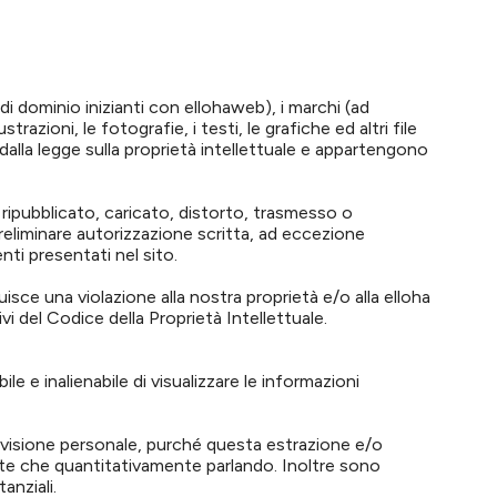
i dominio inizianti con ellohaweb), i marchi (ad
trazioni, le fotografie, i testi, le grafiche ed altri file
dalla legge sulla proprietà intellettuale e appartengono
ipubblicato, caricato, distorto, trasmesso o
reliminare autorizzazione scritta, ad eccezione
ti presentati nel sito.
sce una violazione alla nostra proprietà e/o alla elloha
i del Codice della Proprietà Intellettuale.
bile e inalienabile di visualizzare le informazioni
ella visione personale, purché questa estrazione e/o
ente che quantitativamente parlando. Inoltre sono
anziali.