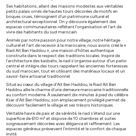
Ses habitations, allant des maisons modestes aux véritables
petits palais ornés de hautes tours décorées de motifs en
briques crues, témoignent d'un patrimoine culturel et
architectural exceptionnel. On y découvre également des
espaces communautaires reflétant l'organisation et l'art de
vivre des habitants du sud marocain.
Animés par notre passion pour notre village, notre héritage
culturel et l'art de recevoir à la marocaine, nous avons créé le «
Riad Aït Ben Haddou », une maison d'hôtes authentique
construite dans le respect des traditions locales. Inspiré de
l'architecture des kasbahs, le riad s'organise autour d'un patio
central et intègre des tours rappelant les anciennes forteresses
du sud marocain, tout en utilisant des matériaux locaux et un
savoir-faire artisanal traditionnel.
Situé au cœur du village d'Aït Ben Haddou, le Riad Aït Ben
Haddou allie le charme d'une demeure marocaine traditionnelle
au confort moderne. À seulement dix minutes à pied du célèbre
Ksar d'Aït Ben Haddou, son emplacement privilégié permet de
découvrir facilement le village et ses trésors historiques.
Véritable havre de paix et de sérénité, le riad s'étend sur une
superficie de 610 m² et dispose de 10 chambres et suites
soigneusement décorées avec élégance et raffinement. Les
espaces généreux préservent l'intimité et le confort de chaque
invité.